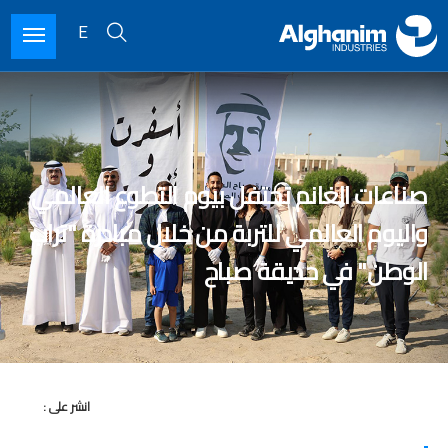
E
Ski
t
mai
conten
صناعات الغانم تحتفل بيوم التطوع العالمي
واليوم العالمي للتربة من خلال مبادرة "تراب
الوطن" في حديقة صباح
انشر على :