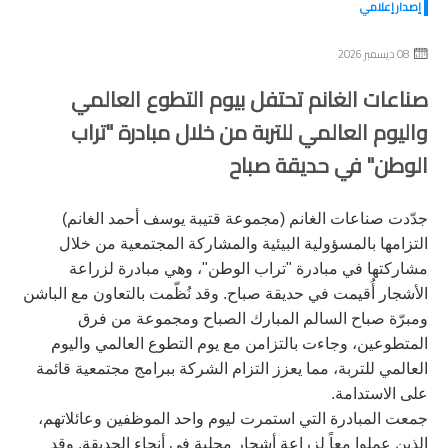
إصدار إعلامي
08 ديسمبر 2026
صناعات الغانم تحتفل بيوم التطوع العالمي
واليوم العالمي للتربة من خلال مبادرة "تراب
الوطن" في حديقة صباح
جدّدت صناعات الغانم (مجموعة قتيبة يوسف أحمد الغانم)
التزامها بالمسؤولية البيئية والمشاركة المجتمعية من خلال
مشاركتها في مبادرة "تراب الوطن"، وهي مبادرة لزراعة
الأشجار أُقيمت في حديقة صباح. وقد نُظّمت بالتعاون مع الباشن
ومبرّة صباح السالم المبارك الصباح ومجموعة من فرق
المتطوعين، وجاءت بالتزامن مع يوم التطوع العالمي واليوم
العالمي للتربة، مما يعزز التزام الشركة ببرامج مجتمعية قائمة
على الاستدامة.
جمعت المبادرة التي استمرت ليوم واحد الموظفين وعائلاتهم،
الذين عملوا معاً لزراعة أشجار محلية في أنحاء الحديقة. وقد