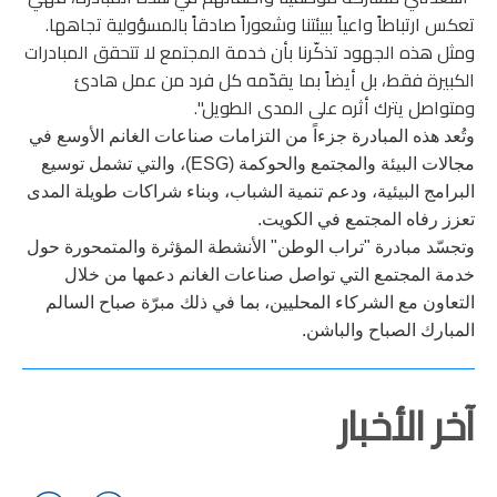
تعكس ارتباطاً واعياً ببيئتنا وشعوراً صادقاً بالمسؤولية تجاهها.
ومثل هذه الجهود تذكّرنا بأن خدمة المجتمع لا تتحقق المبادرات
الكبيرة فقط، بل أيضاً بما يقدّمه كل فرد من عمل هادئ
ومتواصل يترك أثره على المدى الطويل
."
وتُعد هذه المبادرة جزءاً من التزامات صناعات الغانم الأوسع في
مجالات البيئة والمجتمع والحوكمة (
ESG
)، والتي تشمل توسيع
البرامج البيئية، ودعم تنمية الشباب، وبناء شراكات طويلة المدى
تعزز رفاه المجتمع في الكويت.
وتجسّد مبادرة "تراب الوطن" الأنشطة المؤثرة والمتمحورة حول
خدمة المجتمع التي تواصل صناعات الغانم دعمها من خلال
التعاون مع الشركاء المحليين، بما في ذلك مبرّة صباح السالم
المبارك الصباح والباشن.
آخر الأخبار