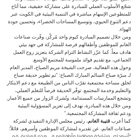
شجّع الأسلوب العملي للمبادرة على مشاركة حقيقية، مما أتاح
للمتطوعين الإسهام مباشرة في التنمية البيئية في الكويت عبر
دعم التنوع الحيوي، وتوسيع المساحات الخضراء، وتحسين جودة
الهواء.
ومن خلال تصميم المبادرة كيوم واحد مُركّز، وفّرت صناعات
الغانم للموظفين وأطفالهم فرصة للمشاركة في جهد بيئي
هادف معاً. كما عزّز النشاط التزام الشركة بتعزيز روح العمل
الجماعي، مع تقديم فوائد ملموسة للمجتمع الأوسع.
وحول هذه الفعالية، صرحت الشيخة مريم الصباح، المدير العام
لـ مبرّة صباح السالم المبارك الصباح:
"تم تطوير حديقة صباح
لخلق مساحة مجتمعية تقرّب الناس من الطبيعة مع دعم الابتكار
والتعليم وخدمة المجتمع. توفّر الحديقة فرصاً للتعلم العملي،
وتشجع الممارسات المستدامة، وتُشرك الزوار من جميع الأعمار.
ومن خلال هذه المبادرة، نهدف إلى تعزيز المسؤولية البيئية
ودعم ثقافة المشاركة المجتمعية."
كما أعرب
قتيبة الغانم
، رئيس مجلس الإدارة التنفيذي لشركة
صناعات الغانم، عن تقديره لمشاركة الموظفين وأسرهم، قائلاً
:
"
أسعدتني مشاركة موظفينا وأطفالهم في هذه المبادرة، فهي