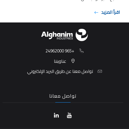
اقرأ المزيد
اقرأ ا
+965 24962000
عناويننا
تواصل معنا عن طريق البريد الإلكتروني
تواصل معانا